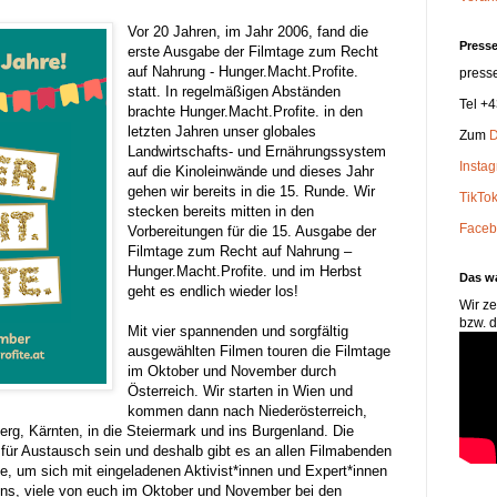
Vor 20 Jahren, im Jahr 2006, fand die
Presse
erste Ausgabe der Filmtage zum Recht
auf Nahrung - Hunger.Macht.Profite.
press
statt. In regelmäßigen Abständen
Tel +
brachte Hunger.Macht.Profite. in den
letzten Jahren unser globales
Zum
D
Landwirtschafts- und Ernährungssystem
Insta
auf die Kinoleinwände und dieses Jahr
gehen wir bereits in die 15. Runde. Wir
TikTo
stecken bereits mitten in den
Faceb
Vorbereitungen für die 15. Ausgabe der
Filmtage zum Recht auf Nahrung –
Hunger.Macht.Profite. und im Herbst
Das w
geht es endlich wieder los!
Wir ze
bzw. d
Mit vier spannenden und sorgfältig
ausgewählten Filmen touren die Filmtage
im Oktober und November durch
Österreich. Wir starten in Wien und
kommen dann nach Niederösterreich,
berg, Kärnten, in die Steiermark und ins Burgenland. Die
 für Austausch sein und deshalb gibt es an allen Filmabenden
, um sich mit eingeladenen Aktivist*innen und Expert*innen
uns, viele von euch im Oktober und November bei den