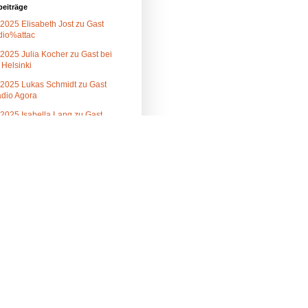
beiträge
2025 Elisabeth Jost zu Gast
dio%attac
2025 Julia Kocher zu Gast bei
 Helsinki
.2025 Lukas Schmidt zu Gast
adio Agora
.2025 Isabella Lang zu Gast
r Radiofabrik
.2025 Lukas Schmidt zu Gast
adio FRO
2025 Isabella Lang zu Gast im
nkret Magazin
eranstaltungsreihe von