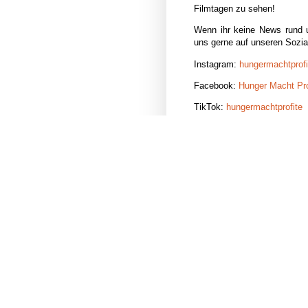
Filmtagen zu sehen!
Wenn ihr keine News rund u
uns gerne auf unseren Sozia
Instagram:
hungermachtprofi
Facebook:
Hunger Macht Pro
TikTok:
hungermachtprofite
Eingestellt von
Hunger.Macht.Prof
3.12.25
Wir sagen...