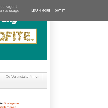
 user-agent
nerate usage
LEARN MORE
GOT IT
Co-Veranstalter*innen
die
Filmtage und
talter*innen