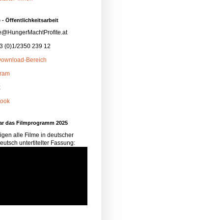
 - Öffentlichkeitsarbeit
e@HungerMachtProfite.at
43 (0)1/2350 239 12
ownload-Bereich
gram
k
ook
ar das Filmprogramm 2025
igen alle Filme in deutscher
eutsch untertitelter Fassung: