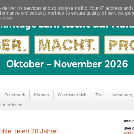
deliver its services and to analyze traffic. Your IP address and
formance and security metrics to ensure quality of service, ge
 abuse.
Steiermark
Kärnten
Oberösterreich
Tirol
Vorarlberg
rtner*innen
About
über 
ite. feiert 20 Jahre!
Verans