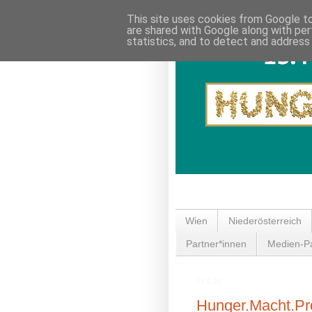
This site uses cookies from Google to 
are shared with Google along with per
statistics, and to detect and address
Wien
Niederösterreich
Partner*innen
Medien-Pa
17.6.26
Hunger.Macht.Prof