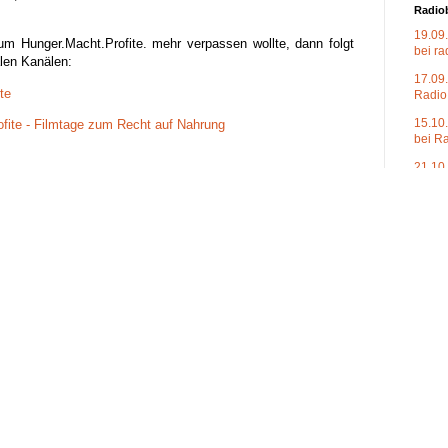
Radio
19.09.
m Hunger.Macht.Profite. mehr verpassen wollte, dann folgt
bei ra
len Kanälen:
17.09.
te
Radio
15.10
fite - Filmtage zum Recht auf Nahrung
bei R
21.10
bei de
06.11
ite.
um
11:22
bei R
17.11.
UniKo
eine V