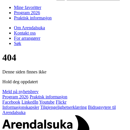
Mine favoritter
Program 2026
Praktisk informasjon
Om Arendalsuka
Kontakt oss
For arrangører
Søk
404
Denne siden finnes ikke
Hold deg oppdatert
Meld på nyhetsbrev
Program 2026
Praktisk informasjon
Facebook
LinkedIn
Youtube
Flickr
Informasjonskapsler
Tilgjengelighetserklæring
Bidragsytere til
Arendalsuka