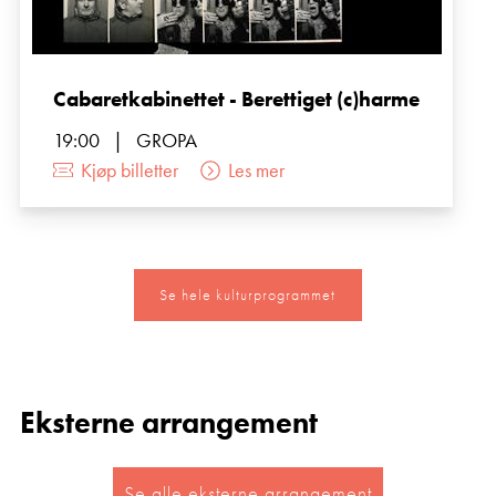
Cabaretkabinettet - Berettiget (c)harme
19:00
|
GROPA
Kjøp billetter
Les mer
Se hele kulturprogrammet
Eksterne arrangement
Se alle eksterne arrangement