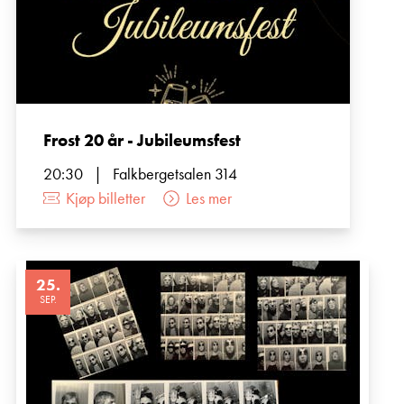
Frost 20 år - Jubileumsfest
20:30
|
Falkbergetsalen 314
Kjøp billetter
Les mer
25
.
SEP.