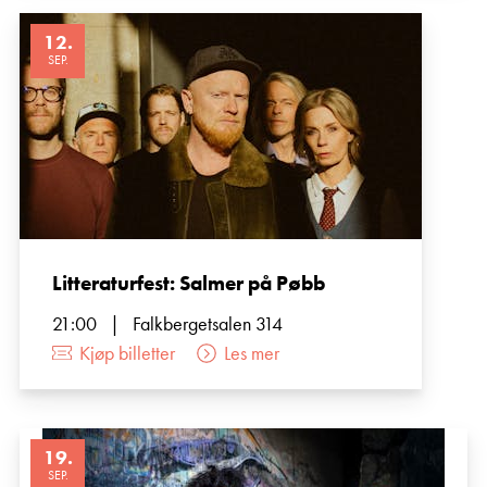
12
.
SEP.
Litteraturfest: Salmer på Pøbb
21:00
|
Falkbergetsalen 314
Kjøp billetter
Les mer
19
.
SEP.