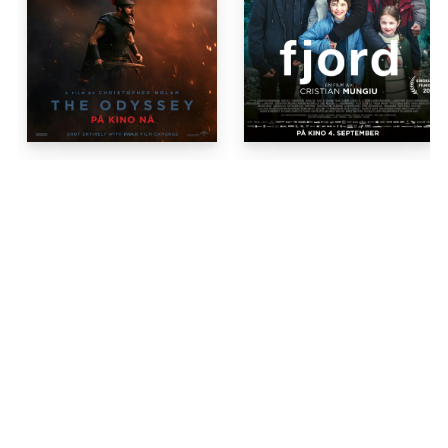
Kinoprogram
Mandag
Tirsdag
Søndag
10
.
11
.
6
.
august
august
september