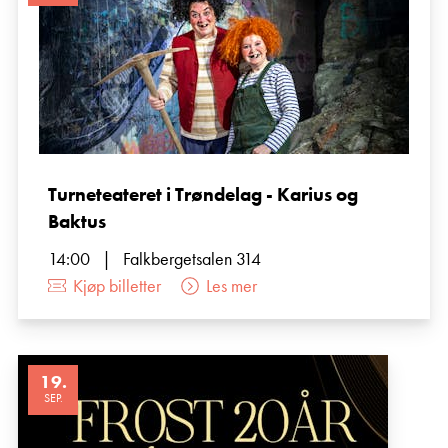
Turneteateret i Trøndelag - Karius og
Baktus
14:00
|
Falkbergetsalen 314
Kjøp billetter
Les mer
19
.
SEP.