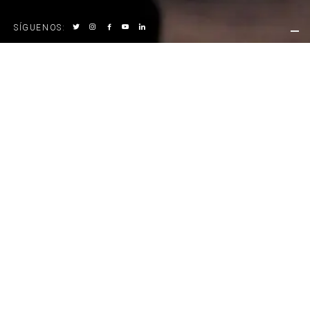
SÍGUENOS
:
ANOTHER
PROGRAMACIÓN
‹
AGOSTO DE 2026
›
LUN
MAR
MIÉ
JUE
VIE
SÁB
DOM
27
28
29
30
31
1
2
3
4
5
6
7
8
9
10
11
12
13
14
15
16