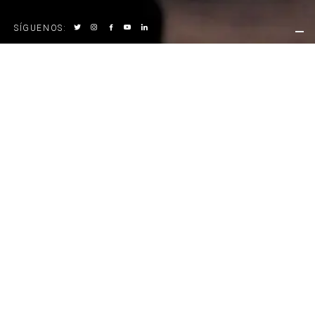
SÍGUENOS
:
ANOTHER
PROGRAMACIÓN
‹
AGOSTO DE 2026
›
LUN
MAR
MIÉ
JUE
VIE
SÁB
DOM
27
28
29
30
31
1
2
3
4
5
6
7
8
9
10
11
12
13
14
15
16