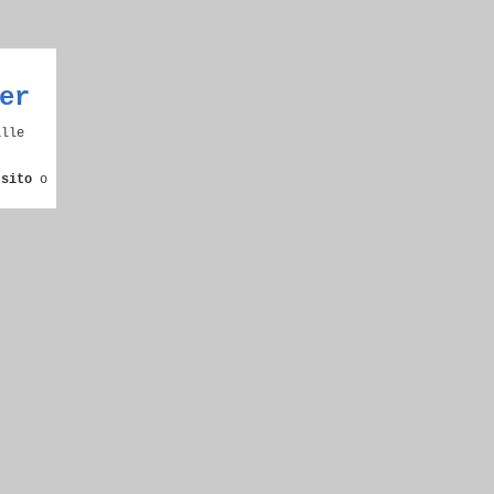
er
alle
 sito
o