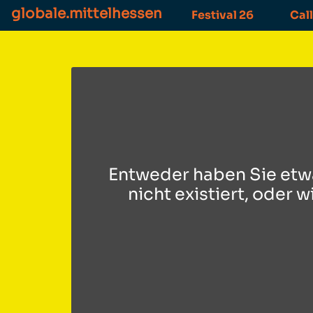
globale.mittelhessen
Festival 26
Call
Entweder haben Sie etwa
nicht existiert, oder w