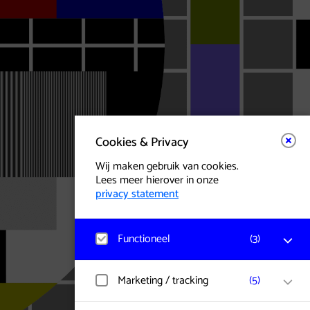
Cookies & Privacy
Wij maken gebruik van cookies.
Lees meer hierover in onze
privacy statement
Functioneel
(
3
)
Matomo
Marketing / tracking
(
5
)
Bezoekerstatistieken, websitebezoek en
gebruik wordt gemeten en