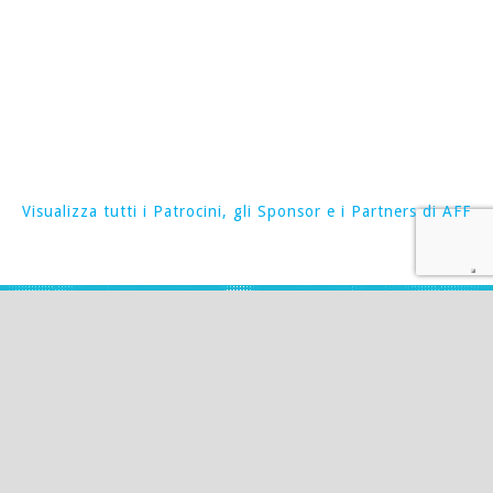
Visualizza tutti i Patrocini, gli Sponsor e i Partners di AFF
DAL 4 AL 7 GIUGNO 2026
Roma & MyMovies
aff@aquafilmfestival.org