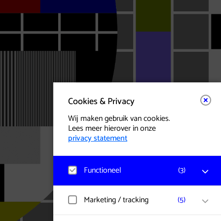
Cookies & Privacy
Wij maken gebruik van cookies.
Lees meer hierover in onze
privacy statement
Functioneel
(
3
)
Matomo
Marketing / tracking
(
5
)
Bezoekerstatistieken, websitebezoek en
gebruik wordt gemeten en