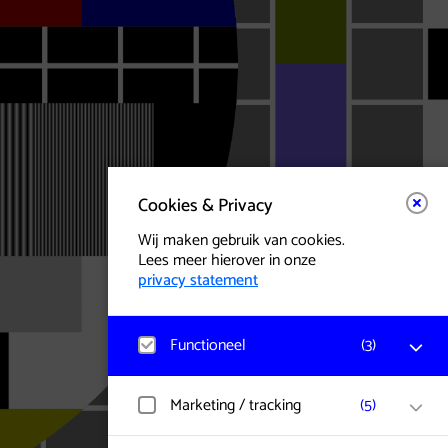
Cookies & Privacy
Wij maken gebruik van cookies.
Lees meer hierover in onze
privacy statement
Functioneel
(
3
)
Matomo
Marketing / tracking
(
5
)
Bezoekerstatistieken, websitebezoek en
gebruik wordt gemeten en