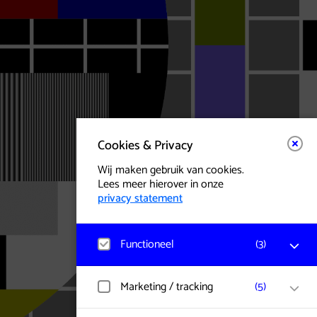
Cookies & Privacy
Wij maken gebruik van cookies.
Lees meer hierover in onze
privacy statement
Functioneel
(
3
)
Matomo
Marketing / tracking
(
5
)
Bezoekerstatistieken, websitebezoek en
gebruik wordt gemeten en