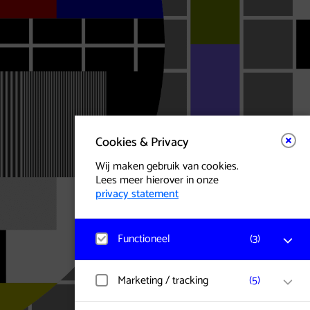
Cookies & Privacy
Wij maken gebruik van cookies.
Lees meer hierover in onze
privacy statement
Functioneel
(
3
)
Matomo
Marketing / tracking
(
5
)
Bezoekerstatistieken, websitebezoek en
gebruik wordt gemeten en