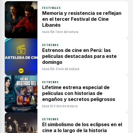
FESTIVALES
Memoria y resistencia se reflejan
en el tercer Festival de Cine
Libanés
hace 15h
·
1 min de lectura
ESTRENOS
Estrenos de cine en Perú: las
películas destacadas para este
domingo
hace 15h
·
2 min de lectura
ESTRENOS
Lifetime estrena especial de
películas con historias de
engaños y secretos peligrosos
hace 1d
·
2 min de lectura
ESTRENOS
El simbolismo de los eclipses en el
cine a lo largo de la historia