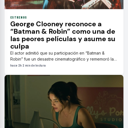
ESTRENOS
George Clooney reconoce a
“Batman & Robin” como una de
las peores películas y asume su
culpa
El actor admitió que su participación en “Batman &
Robin” fue un desastre cinematográfico y rememoró las
dificultades que enfrentó con el incómodo traje y la
hace 2h
·
2 min de lectura
dirección durante el rodaje.