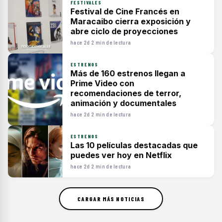
FESTIVALES
Festival de Cine Francés en
Maracaibo cierra exposición y
abre ciclo de proyecciones
hace 2d
·
2 min de lectura
ESTRENOS
Más de 160 estrenos llegan a
Prime Video con
recomendaciones de terror,
animación y documentales
hace 2d
·
2 min de lectura
ESTRENOS
Las 10 películas destacadas que
puedes ver hoy en Netflix
hace 2d
·
2 min de lectura
CARGAR MÁS NOTICIAS