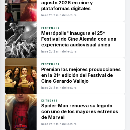
agosto 2026 en cine y
plataformas digitales
hace 2d
·
2 min de lectura
FESTIVALES
Metrópolis" inaugura el 25º
Festival de Cine Alemán con una
experiencia audiovisual única
hace 2d
·
2 min de lectura
FESTIVALES
Premian las mejores producciones
en la 21ª edición del Festival de
Cine Gerardo Vallejo
hace 2d
·
2 min de lectura
ESTRENOS
Spider-Man renueva su legado
con uno de los mayores estrenos
de Marvel
hace 2d
·
2 min de lectura