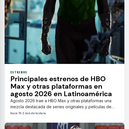
ESTRENOS
Principales estrenos de HBO
Max y otras plataformas en
agosto 2026 en Latinoamérica
Agosto 2026 trae a HBO Max y otras plataformas una
mezcla destacada de series originales y películas de
drama, comedia y suspenso que renovarán la cartelera
hace 7h
·
2 min de lectura
en Latinoamérica.