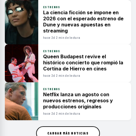
ESTRENOS
La ciencia ficción se impone en
2026 con el esperado estreno de
Dune y nuevas apuestas en
streaming
hace 2d
·
2 min de lectura
ESTRENOS
Queen Budapest revive el
histórico concierto que rompió la
Cortina de Hierro en cines
hace 2d
·
2 min de lectura
ESTRENOS
Netflix lanza un agosto con
nuevos estrenos, regresos y
producciones originales
hace 2d
·
2 min de lectura
CARGAR MÁS NOTICIAS