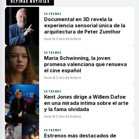
ÚLTIMAS NOTICIAS
ESTRENOS
Documental en 3D revela la
experiencia sensorial única de la
arquitectura de Peter Zumthor
hace 1d
·
2 min de lectura
ESTRENOS
María Schwinning, la joven
promesa valenciana que renueva
el cine español
hace 1d
·
2 min de lectura
ESTRENOS
Kent Jones dirige a Willem Dafoe
en una mirada íntima sobre el arte
y la fama olvidada
hace 1d
·
2 min de lectura
ESTRENOS
Estrenos más destacados de