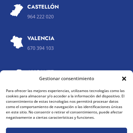
CASTELLÓN
964 222 020
VALENCIA
670 394 103
ALICANTE
Gestionar consentimiento
965 650 487
660 575 104
Para ofrecer las mejores experiencias, utilizamos tecnologías como las
cookies para almacenar y/o acceder a la información del dispositivo. El
consentimiento de estas tecnologías nos permitirá procesar datos
E-MAIL

como el comportamiento de navegación o las identificaciones únicas
en este sitio. No consentir o retirar el consentimiento, puede afectar
xarxes.sanitaries.solidaries@gmail.com
negativamente a ciertas características y funciones.
REDES SOCIALES
