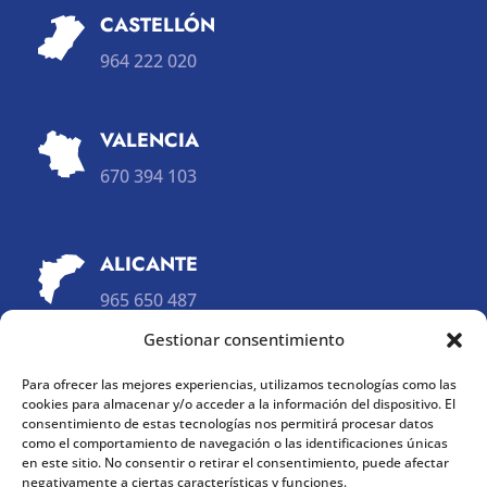
CASTELLÓN
964 222 020
VALENCIA
670 394 103
ALICANTE
965 650 487
660 575 104
Gestionar consentimiento
E-MAIL
Para ofrecer las mejores experiencias, utilizamos tecnologías como las

cookies para almacenar y/o acceder a la información del dispositivo. El
xarxes.sanitaries.solidaries@gmail.com
consentimiento de estas tecnologías nos permitirá procesar datos
como el comportamiento de navegación o las identificaciones únicas
en este sitio. No consentir o retirar el consentimiento, puede afectar
REDES SOCIALES

negativamente a ciertas características y funciones.