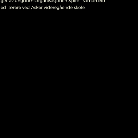
aget av ungdomsorganisasjonen Spire i samarbeid
ed lærere ved Asker videregående skole.