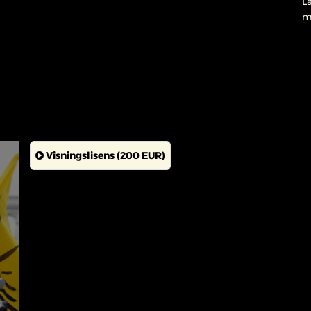
L
m
Visningslisens (200 EUR)