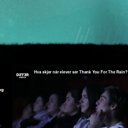
og
t
,