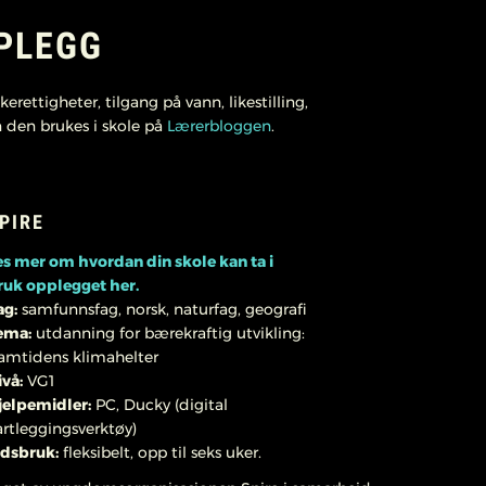
PLEGG
rettigheter, tilgang på vann, likestilling,
 den brukes i skole på
Lærerbloggen
.
PIRE
es mer om hvordan din skole kan ta i
ruk opplegget her.
ag:
samfunnsfag, norsk, naturfag, geografi
ema:
utdanning for bærekraftig utvikling:
ramtidens klimahelter
ivå:
VG1
jelpemidler:
PC, Ducky (digital
artleggingsverktøy)
idsbruk:
fleksibelt, opp til seks uker.