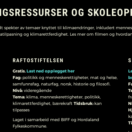
NGSRESSURSER OG SKOLEOP
dt spekter av temaer knyttet til klimaendringer, inkludert menneske
atilpasning og klimarettferdighet. Les mer om filmen og hvordan
RAFTOSTIFTELSEN
S
Gratis.
Last ned opplegget her
L
Fag:
politikk og menneskerettigheter, mat og helse,
b
samfunnsfag, naturfag, norsk, historie og filosofi.
F
Nivå:
videregående
T
Tema:
klima, menneskerettigheter, politikk,
f
klimarettferdighet, bærekraft
Tidsbruk:
kan
N
tilpasses
H
k
Laget i samarbeid med BIFF og Hordaland
T
Fylkeskommune.