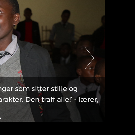
nger som sitter stille og
ter. Den traff alle!’ - lærer,
‘Kisilu
veldig 