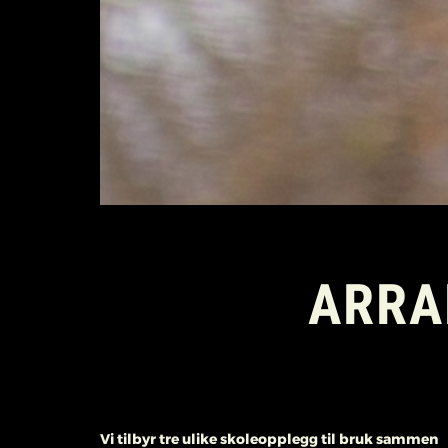
ARRA
Vi tilbyr tre ulike skoleopplegg til bruk sammen