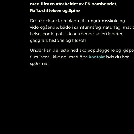
med filmen
utarbeidet av FN-sambandet,
Raftostiftelsen og Spire.
Dette dekker læreplanmål i ungdomsskole og
videregående, både i samfunnsfag, naturfag, mat 
helse, norsk, politikk og menneskerettigheter,
geografi, historie og filosofi.
Under kan du laste ned skoleoppleggene og kjøpe
filmlisens. Ikke nøl med å ta
kontakt
hvis du har
spørsmål!
jempebra. Helt klart noe av det beste j
jengelige opplegg.’ - lærer i geografi