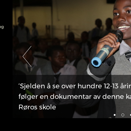
og
‘Sjelden å se over hundre 12-13 åri
eg
følger en dokumentar av denne karak
Røros skole